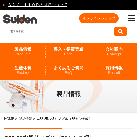
ＳＡＶ－１１０Ｒの回収について
オンラインショップ
商品検索
製品情報
導入・提案実績
会社案内
Products
Case
Concept
生産体制
よくあるご質問
採用情報
Factory
FAQ
Recruit
製品情報
HOME
>
製品情報
> Φ38‐35水切りノズル（35センチ幅）