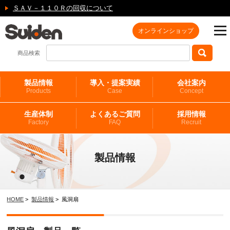
ＳＡＶ－１１０Ｒの回収について
オンラインショップ
商品検索
製品情報
導入・提案実績
会社案内
Products
Case
Concept
生産体制
よくあるご質問
採用情報
Factory
FAQ
Recruit
製品情報
HOME
>
製品情報
> 風洞扇