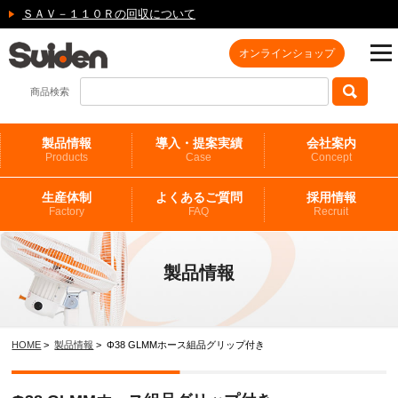
ＳＡＶ－１１０Ｒの回収について
オンラインショップ
商品検索
製品情報
導入・提案実績
会社案内
Products
Case
Concept
生産体制
よくあるご質問
採用情報
Factory
FAQ
Recruit
製品情報
HOME
>
製品情報
> Φ38 GLMMホース組品グリップ付き