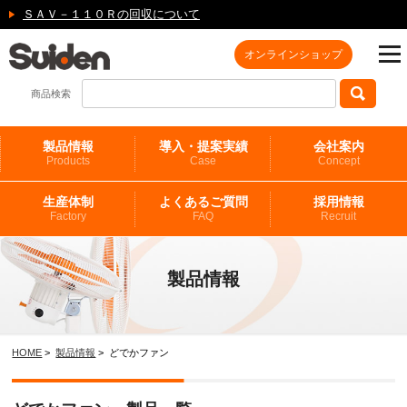
ＳＡＶ－１１０Ｒの回収について
オンラインショップ
商品検索
製品情報
導入・提案実績
会社案内
Products
Case
Concept
生産体制
よくあるご質問
採用情報
Factory
FAQ
Recruit
製品情報
HOME
>
製品情報
> どでかファン