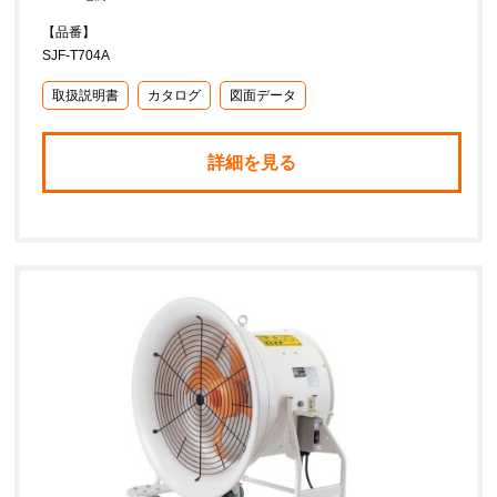
【品番】
SJF-T704A
取扱説明書
カタログ
図面データ
詳細を見る