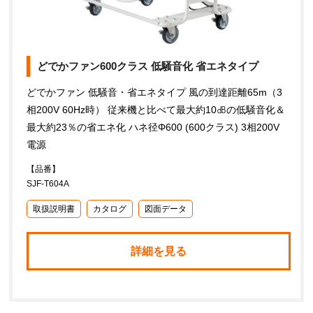
どでかファン600クラス 低騒音化 省エネタイプ
どでかファン 低騒音・省エネタイプ 風の到達距離65m（3
相200V 60Hz時） 従来機と比べて最大約10㏈の低騒音化＆
最大約23％の省エネ化 ハネ径Φ600 (600クラス) 3相200V
電源
【品番】
SJF-T604A
取扱説明書
カタログ
図面データ
詳細を見る