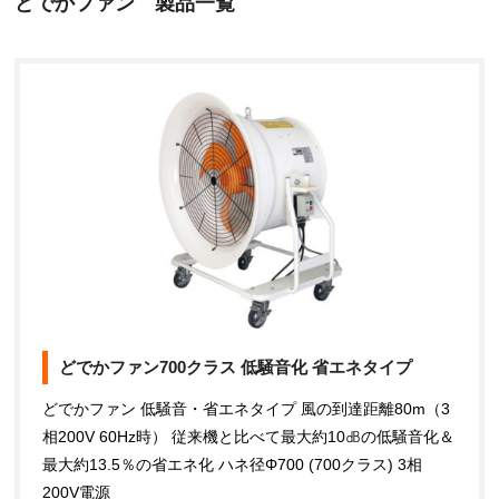
どでかファン 製品一覧
どでかファン700クラス 低騒音化 省エネタイプ
どでかファン 低騒音・省エネタイプ 風の到達距離80m（3
相200V 60Hz時） 従来機と比べて最大約10㏈の低騒音化＆
最大約13.5％の省エネ化 ハネ径Φ700 (700クラス) 3相
200V電源