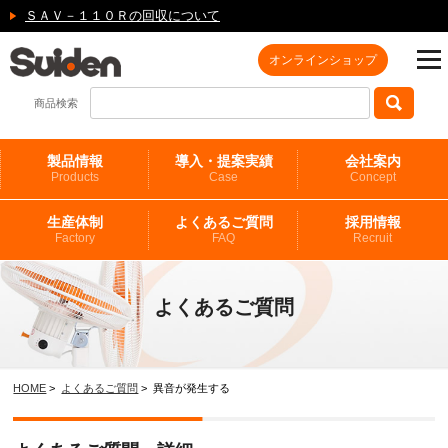
ＳＡＶ－１１０Ｒの回収について
オンラインショップ
商品検索
製品情報
導入・提案実績
会社案内
Products
Case
Concept
生産体制
よくあるご質問
採用情報
Factory
FAQ
Recruit
よくあるご質問
HOME
>
よくあるご質問
> 異音が発生する