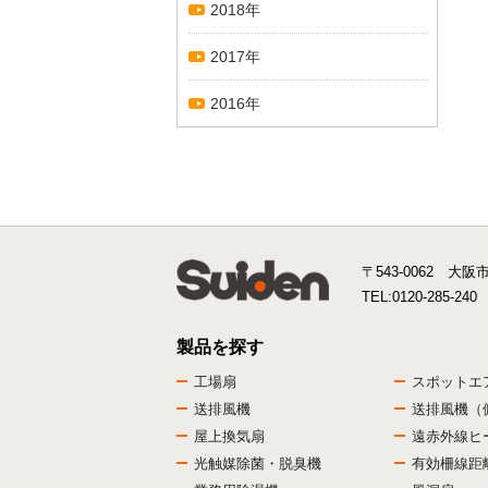
2018年
2017年
2016年
〒543-0062 大阪
TEL:
0120-285-240
製品を探す
工場扇
スポットエ
送排風機
送排風機（
屋上換気扇
遠赤外線ヒ
光触媒除菌・脱臭機
有効柵線距離