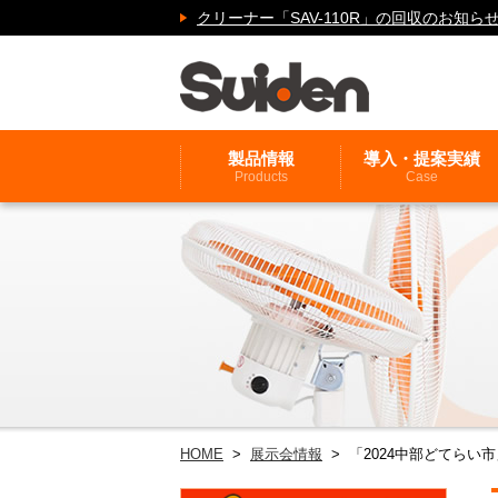
クリーナー「SAV-110R」の回収のお
製品情報
導入・提案実績
Products
Case
HOME
>
展示会情報
> 「2024中部どてらい市