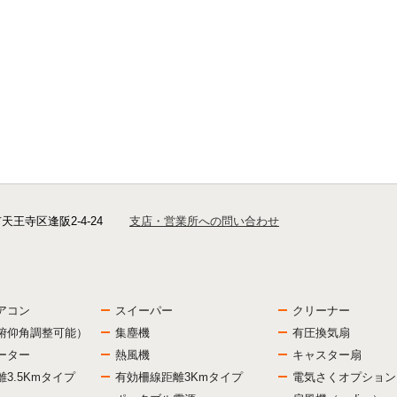
市天王寺区逢阪2-4-24
支店・営業所への問い合わせ
アコン
スイーパー
クリーナー
俯仰角調整可能）
集塵機
有圧換気扇
ーター
熱風機
キャスター扇
3.5Kmタイプ
有効柵線距離3Kmタイプ
電気さくオプション