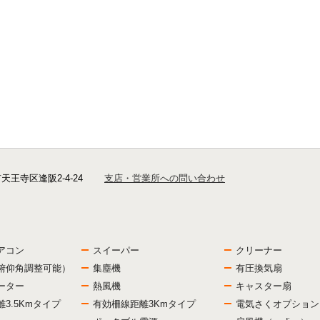
市天王寺区逢阪2-4-24
支店・営業所への問い合わせ
アコン
スイーパー
クリーナー
俯仰角調整可能）
集塵機
有圧換気扇
ーター
熱風機
キャスター扇
3.5Kmタイプ
有効柵線距離3Kmタイプ
電気さくオプション