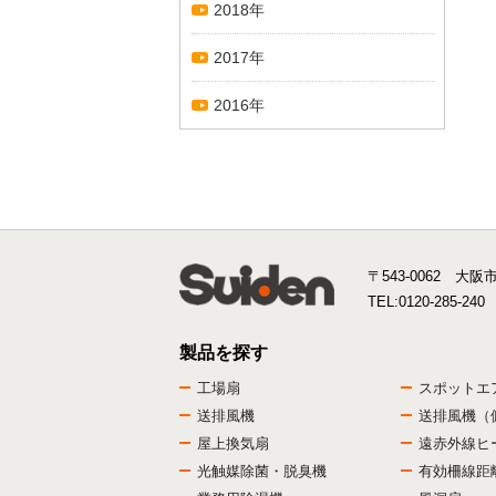
2018年
2017年
2016年
〒543-0062 大阪
TEL:
0120-285-240
製品を探す
工場扇
スポットエ
送排風機
送排風機（
屋上換気扇
遠赤外線ヒ
光触媒除菌・脱臭機
有効柵線距離