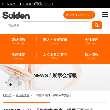
ＳＡＶ－１１０Ｒの回収について
オンラインショップ
商品検索
製品情報
導入・提案実績
会社案内
Products
Case
Concept
生産体制
よくあるご質問
採用情報
Factory
FAQ
Recruit
NEWS / 展示会情報
HOME
>
展示会情報
> 「年度末 在庫一掃展示即売会」