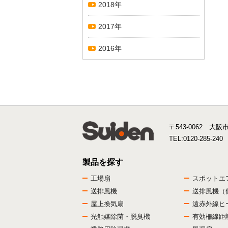
2018年
2017年
2016年
〒543-0062 大阪
TEL:
0120-285-240
製品を探す
工場扇
スポットエ
送排風機
送排風機（
屋上換気扇
遠赤外線ヒ
光触媒除菌・脱臭機
有効柵線距離