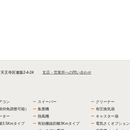
市天王寺区逢阪2-4-24
支店・営業所への問い合わせ
アコン
スイーパー
クリーナー
俯仰角調整可能）
集塵機
有圧換気扇
ーター
熱風機
キャスター扇
3.5Kmタイプ
有効柵線距離3Kmタイプ
電気さくオプション