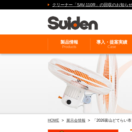
クリーナー「SAV-110R」の回収のお
製品情報
導入・提案実績
Products
Case
HOME
>
展示会情報
> 「2026富山どてらい市