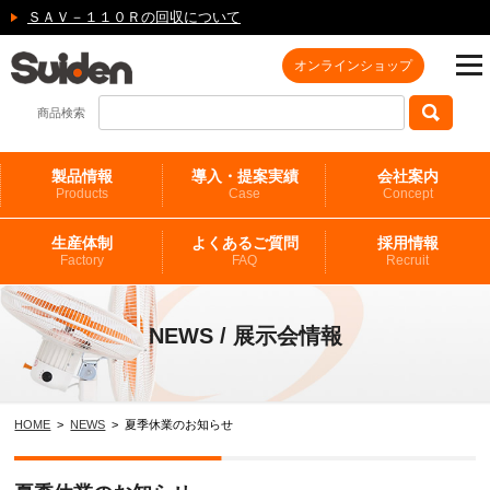
ＳＡＶ－１１０Ｒの回収について
オンラインショップ
商品検索
製品情報
導入・提案実績
会社案内
Products
Case
Concept
生産体制
よくあるご質問
採用情報
Factory
FAQ
Recruit
NEWS / 展示会情報
HOME
>
NEWS
> 夏季休業のお知らせ