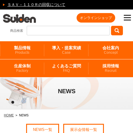
ＳＡＶ－１１０Ｒの回収について
オンラインショップ
商品検索
製品情報
導入・提案実績
会社案内
Products
Case
Concept
生産体制
よくあるご質問
採用情報
Factory
FAQ
Recruit
NEWS
HOME
> NEWS
NEWS一覧
展示会情報一覧