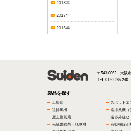
2018年
2017年
2016年
〒543-0062 大阪
TEL:
0120-285-240
製品を探す
工場扇
スポットエ
送排風機
送排風機（
屋上換気扇
遠赤外線ヒ
光触媒除菌・脱臭機
有効柵線距離