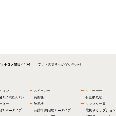
市天王寺区逢阪2-4-24
支店・営業所への問い合わせ
アコン
スイーパー
クリーナー
俯仰角調整可能）
集塵機
有圧換気扇
ーター
熱風機
キャスター扇
3.5Kmタイプ
有効柵線距離3Kmタイプ
電気さくオプション