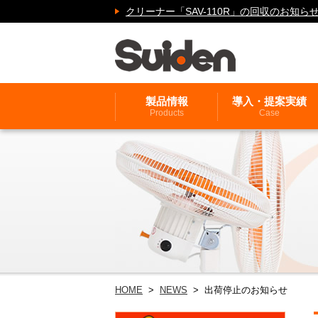
クリーナー「SAV-110R」の回収のお
製品情報
導入・提案実績
Products
Case
HOME
>
NEWS
> 出荷停止のお知らせ