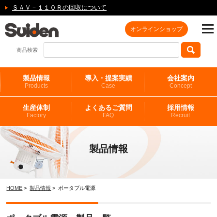
ＳＡＶ－１１０Ｒの回収について
オンラインショップ
商品検索
製品情報
導入・提案実績
会社案内
Products
Case
Concept
生産体制
よくあるご質問
採用情報
Factory
FAQ
Recruit
製品情報
HOME
>
製品情報
> ポータブル電源