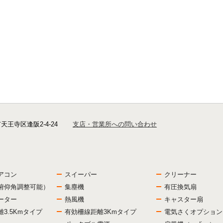
市天王寺区逢阪2-4-24
支店・営業所への問い合わせ
アコン
スイーパー
クリーナー
俯仰角調整可能）
集塵機
有圧換気扇
ーター
熱風機
キャスター扇
3.5Kmタイプ
有効柵線距離3Kmタイプ
電気さくオプション