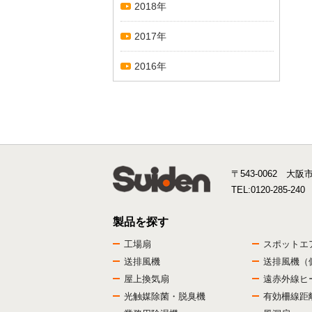
2018年
2017年
2016年
〒543-0062 大阪
TEL:
0120-285-240
製品を探す
工場扇
スポットエ
送排風機
送排風機（
屋上換気扇
遠赤外線ヒ
光触媒除菌・脱臭機
有効柵線距離