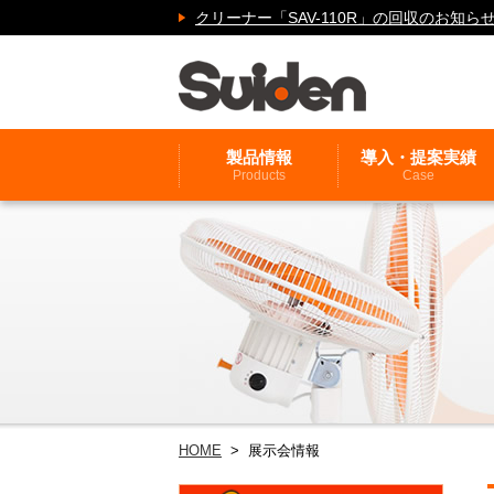
クリーナー「SAV-110R」の回収のお
製品情報
導入・提案実績
Products
Case
HOME
> 展示会情報