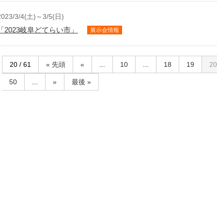
2023/3/4(土)～3/5(日)
「2023岐阜どてらい市」
展示会情報
20 / 61
« 先頭
«
...
10
...
18
19
20
50
...
»
最後 »