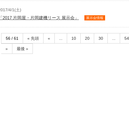
2017/4/1(土)
「2017 片岡屋・片岡建機リース 展示会」
展示会情報
56 / 61
« 先頭
«
...
10
20
30
...
54
»
最後 »