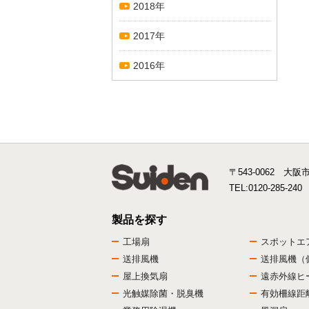
2018年
2017年
2016年
〒543-0062 大阪
TEL:
0120-285-240
製品を探す
工場扇
スポットエ
送排風機
送排風機（
屋上換気扇
遠赤外線ヒ
光触媒除菌・脱臭機
有効柵線距離