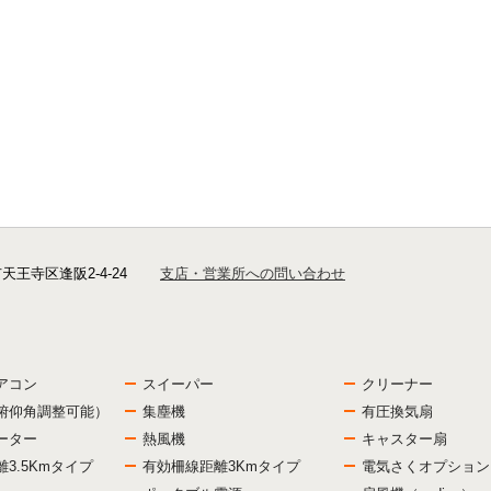
市天王寺区逢阪2-4-24
支店・営業所への問い合わせ
アコン
スイーパー
クリーナー
俯仰角調整可能）
集塵機
有圧換気扇
ーター
熱風機
キャスター扇
3.5Kmタイプ
有効柵線距離3Kmタイプ
電気さくオプション