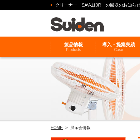
クリーナー「SAV-110R」の回収のお
製品情報
導入・提案実績
Products
Case
HOME
> 展示会情報