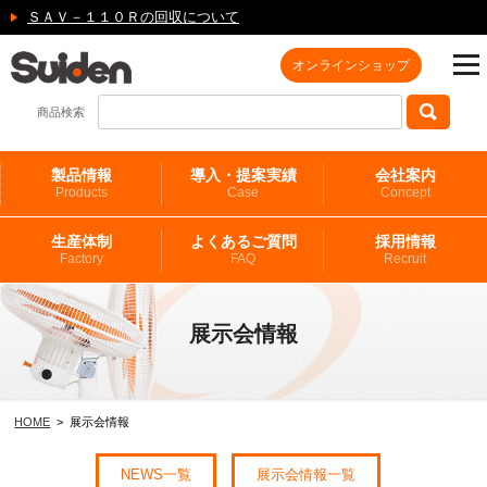
ＳＡＶ－１１０Ｒの回収について
オンラインショップ
商品検索
製品情報
導入・提案実績
会社案内
Products
Case
Concept
生産体制
よくあるご質問
採用情報
Factory
FAQ
Recruit
展示会情報
HOME
> 展示会情報
NEWS一覧
展示会情報一覧