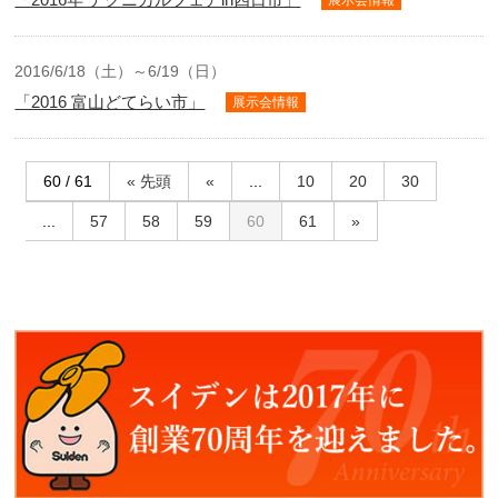
展示会情報
2016/6/18（土）～6/19（日）
「2016 富山どてらい市」
展示会情報
60 / 61
« 先頭
«
...
10
20
30
...
57
58
59
60
61
»