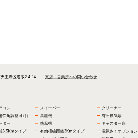
市天王寺区逢阪2-4-24
支店・営業所への問い合わせ
アコン
スイーパー
クリーナー
俯仰角調整可能）
集塵機
有圧換気扇
ーター
熱風機
キャスター扇
3.5Kmタイプ
有効柵線距離3Kmタイプ
電気さくオプション