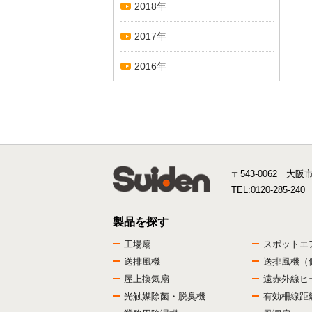
2018年
2017年
2016年
〒543-0062 大阪
TEL:
0120-285-240
製品を探す
工場扇
スポットエ
送排風機
送排風機（
屋上換気扇
遠赤外線ヒ
光触媒除菌・脱臭機
有効柵線距離