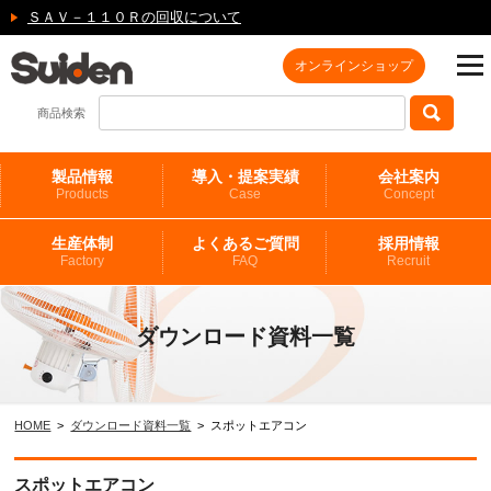
ＳＡＶ－１１０Ｒの回収について
オンラインショップ
商品検索
製品情報
導入・提案実績
会社案内
Products
Case
Concept
生産体制
よくあるご質問
採用情報
Factory
FAQ
Recruit
ダウンロード資料一覧
HOME
>
ダウンロード資料一覧
> スポットエアコン
スポットエアコン